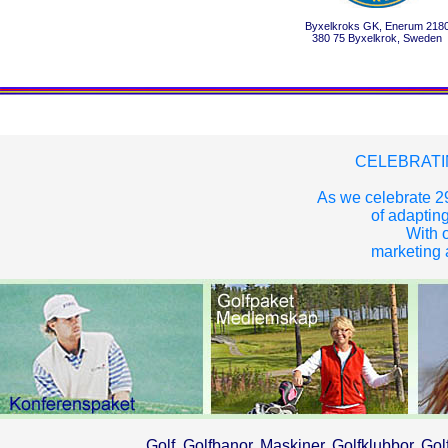
Byxelkroks GK, Enerum 218
380 75 Byxelkrok, Sweden
CELEBRATI
As we celebrate 29
of adapting
With o
marketing a
Golf, Golfbanor, Maskiner, Golfklubbor, Gol