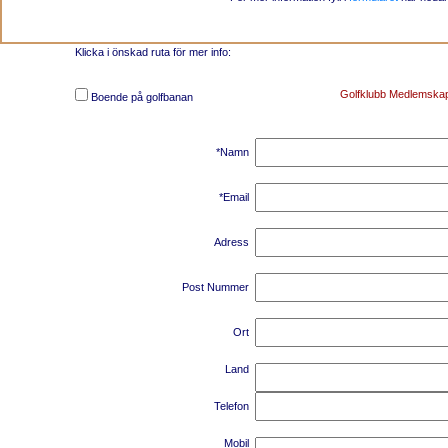
Klicka i önskad ruta för mer info:
Golfklubb Medlemska
Boende på golfbanan
*Namn
*Email
Adress
Post Nummer
Ort
Land
Telefon
Mobil