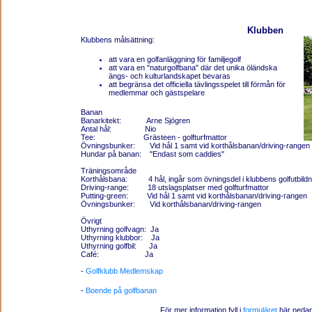
Klubben
Klubbens målsättning:
att vara en golfanläggning för familjegolf
att vara en "naturgolfbana" där det unika öländska
ängs- och kulturlandskapet bevaras
att begränsa det officiella tävlingsspelet till förmån för
medlemmar och gästspelare
Banan
Banarkitekt: Arne Sjögren
Antal hål: Nio
Tee: Grästeen - golfturfmattor
Övningsbunker: Vid hål 1 samt vid korthålsbanan/driving-rangen
Hundar på banan: "Endast som caddies"
Träningsområde
Korthålsbana: 4 hål, ingår som övningsdel i klubbens golfutbildn
Driving-range: 18 utslagsplatser med golfturfmattor
Putting-green: Vid hål 1 samt vid korthålsbanan/driving-rangen
Övningsbunker: Vid korthålsbanan/driving-rangen
Övrigt
Uthyrning golfvagn: Ja
Uthyrning klubbor: Ja
Uthyrning golfbil: Ja
Café: Ja
-
Golfklubb Medlemskap
-
Boende på golfbanan
För mer information fyll i
formuläret
här nedan