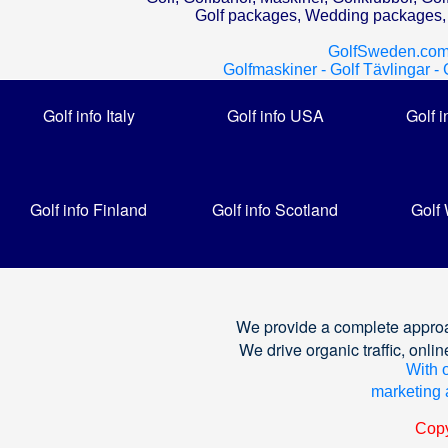
Golf packages, Wedding packages, G
GolfSweden.com
Golfmaskiner -
Golf Tävlingar -
Golf info Italy
Golf info USA
Golf i
Golf info Finland
Golf info Scotland
Golf
We provide a complete approa
We drive organic traffic, on
With o
marketing a
Copy