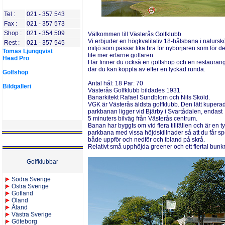
Tel :
021 - 357 543
Fax :
021 - 357 573
Shop :
021 - 354 509
Välkommen till Västerås Golfklubb
Vi erbjuder en högkvalitativ 18-hålsbana i natursk
Rest :
021 - 357 545
miljö som passar lika bra för nybörjaren som för d
Tomas Ljungqvist
lite mer erfarne golfaren.
Head Pro
Här finner du också en golfshop och en restauran
där du kan koppla av efter en lyckad runda.
Golfshop
Antal
h
ål: 18
Par: 70
Bildgalleri
Västerås Golfklubb bildades 1931.
Banarkitekt Rafael Sundblom och Nils Sköld.
VGK är Västerås äldsta golfklubb. Den lätt kupera
parkbanan ligger vid Bjärby i Svartådalen, endast
5 minuters bilväg från Västerås centrum.
Banan har byggts om vid flera tillfällen och är en t
parkbana med vissa höjdskillnader så att du får sp
både uppför och nedför och ibland på skrå.
Relativt små upphöjda greener och ett flertal bunkr
Golfklubbar
Södra Sverige
Östra Sverige
Gotland
Öland
Åland
Västra Sverige
Göteborg