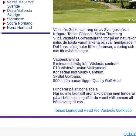
Västra Mellersta
Sverige
Östra Mellersta
Sverige
Stockholm
Södra Norrland
Norra Norrland
Västerås Golfrestaurang en av Sveriges bästa
Krögare Tobias Bätz och Stefan Thunberg
Vi på Västerås Golfrestaurang tror på en naturskö
miljö, de bästa varumärkena och vår hemlagade m
Det finns möjligheter till konferenser, catering och
mat för avhämtningar.
Vägbeskrivning
5 minuters bilväg från Västerås centrum.
E18 Västerås, avfart Vallbymotet.
Kör sedan mot Vallby Centrum.
Skyltat Golfbana.
500m från banan ligger
Quality Golf Hotel
Funderar på att börja spela
Har du inte tagit ditt gröna kort ännu men funderar
på att börja spela golf är du varmt välkommen att
höra av dig till oss.
Tomas Ljungqvist Head Pro Västerås Golfklubb
CELEB