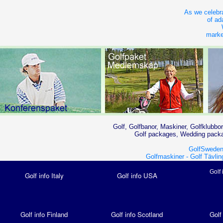
As we celebra
of ad
market
Golf, Golfbanor, Maskiner, Golfklubbor
Golf packages, Wedding packag
GolfSweden
Golfmaskiner -
Golf Tävlin
Golf 
Golf info Italy
Golf info USA
Golf info Finland
Golf info Scotland
Golf