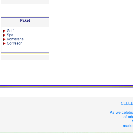
Paket
Golf
Spa
Konferens
Golfresor
CELEB
As we celebra
of ad
market