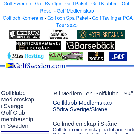
Golf Sweden
-
Golf Sverige - Golf Paket
-
Golf Klubbar
-
Golf
Resor
-
Golf Medlemskap
Golf och Konferens
-
Golf och Spa Paket
-
Golf Tavlingar PGA
Tour 2025
Golfklubb
Bli Medlem i en Golfklubb - Sk
Medlemskap
Golfklubb Medlemskap -
i Sverige
Södra Sverige/Skåne
Golf Club
membership
Golfmedlemskap i Skåne
in Sweden
Golfklubb medlemskap på följande orte