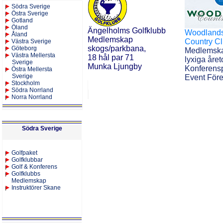
Södra Sverige
Östra Sverige
Gotland
Öland
Ängelholms
Golfklubb
Woodland
Åland
Medlemskap
Country C
Västra Sverige
skogs/parkbana,
Göteborg
Medlemsk
Västra Mellersta
18 hål par 71
lyxiga åre
Sverige
Munka Ljungby
Konferensp
Östra Mellersta
Sverige
Event Före
Stockholm
Södra Norrland
Norra Norrland
Södra Sverige
Golfpaket
Golfklubbar
Golf & Konferens
Golfklubbs
Medlemskap
Instruktörer Skane