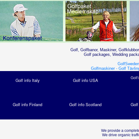
Golf, Golfbanor, Maskiner, Golfklubbor
Golf packages, Wedding packag
GolfSweden
Golfmaskiner -
Golf Tävlin
Golf 
Golf info Italy
Golf info USA
Golf info Finland
Golf info Scotland
Golf
We provide a complete
We drive organic traf