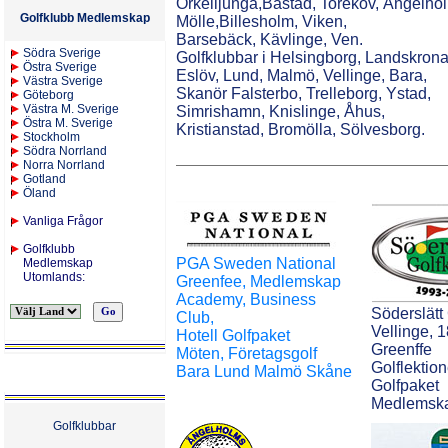
Örkelljunga,Båstad, Torekov, Ängelho
Golfklubb Medlemskap
Mölle,Billesholm, Viken,
Barsebäck, Kävlinge, Ven.
S
ödra Sverige
Golfklubbar i Helsingborg, Landskrona
Östra Sverige
Eslöv, Lund, Malmö, Vellinge, Bara,
Västra Sverige
Skanör Falsterbo, Trelleborg, Ystad,
Göteborg
Västra M. Sverige
Simrishamn, Knislinge, Åhus,
Östra M. Sverige
Kristianstad, Bromölla, Sölvesborg.
Stockholm
Södra Norrland
Norra Norrland
Gotland
Öland
Vanliga Frågor
Golfklubb
PGA Sweden National
Medlemskap
Utomlands
:
Greenfee, Medlemskap
Academy, Business
Söderslätt
Club,
Vellinge, 
Hotell Golfpaket
Greenffe
Möten, Företagsgolf
Golflektion
Bara Lund Malmö Skåne
Golfpaket
Medlemsk
Golfklubbar