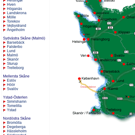
Helsingør
Hven
Höganäs
Landskrona
Mölle
Torekov
Vejbystrand
Ängelholm
Sydvästra Skåne (Malmö)
Barsebäck
Falsterbo
Lund
Malmö
Skanör
Sturup
Trelleborg
Mellersta Skåne
Eslöv
Höör
Svalöv
Ystad-Österlen
Simrishamn
Tomelilla
Ystad
Nordöstra Skåne
Bromölla
Degeberga
Hässleholm