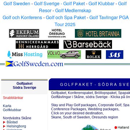
Golf Sweden
-
Golf Sverige - Golf Paket
-
Golf Klubbar
-
Golf
Resor
-
Golf Medlemskap
Golf och Konferens
-
Golf och Spa Paket
-
Golf Tavlingar PGA
Tour 2025
Golfpaket
G O L F P A K E T - S Ö D R A S V E 
Södra Sverige
Golfpaket, Konferenspaket, Bröllopspaket, Spapake
Golftävlingar i Skåne, södra Sverige -
Klicka på ön
Snabblänkar
Stay and Play Golf packages, Corporate Golf, Spa
Karta
Conference Packages, Wedding packages,
Golfklubbar
Click on your desired destination,
Skane, South of Sweden, Oresunds region
Nordvästra Skåne
Båstad
Helsingborg