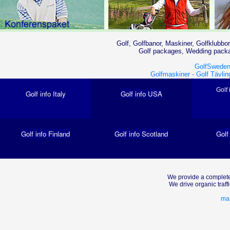
Golf, Golfbanor, Maskiner, Golfklubbor
Golf packages, Wedding packag
GolfSweden
Golfmaskiner -
Golf Tävlin
Golf 
Golf info Italy
Golf info USA
Golf info Finland
Golf info Scotland
Golf
We provide a complete
We drive organic traf
mar