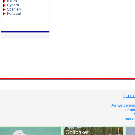
Italien
Cypern
Spanien
Portugal
CELEB
As we celebra
of ad
market