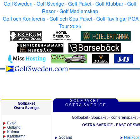
Golf Sweden
-
Golf Sverige - Golf Paket
-
Golf Klubbar
-
Golf
Resor
-
Golf Medlemskap
Golf och Konferens
-
Golf och Spa Paket
-
Golf Tavlingar PGA
Tour 2025
G O L F P A K E T
-
Golfpaket
Ö S T R A S V E R I G E
Östra Sverige
Golfpaket - Spapaket - Konferenspaket -
Eksjö
ÖSTRA SVERIGE - EAST OF S
Gotland
Kalmar
Karlshamn
Gotland
Norr
köpi