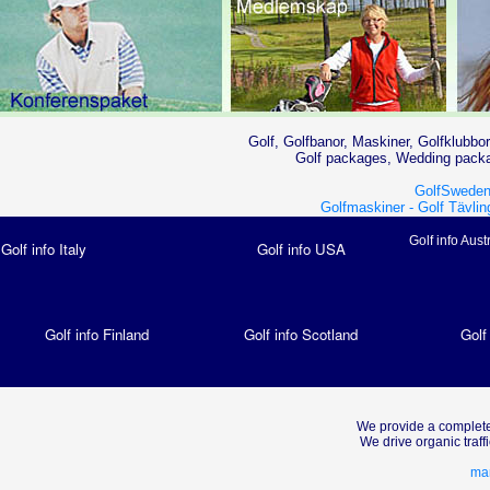
Golf, Golfbanor, Maskiner, Golfklubbor
Golf packages, Wedding packag
GolfSweden
Golfmaskiner -
Golf Tävlin
Golf info Aust
Golf info Italy
Golf info USA
Golf info Finland
Golf info Scotland
Golf
We provide a complete
We drive organic traf
mar