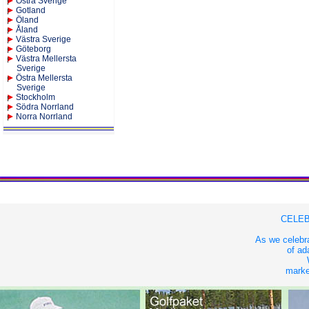
Östra Sverige
Gotland
Öland
Åland
Västra Sverige
Göteborg
Västra Mellersta
Sverige
Östra Mellersta
Sverige
Stockholm
Södra Norrland
Norra Norrland
CELEB
As we celebra
of ad
market