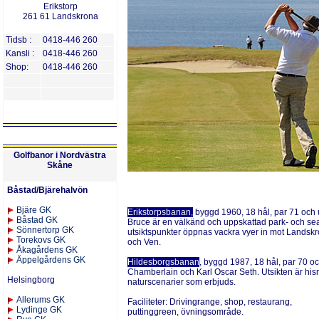
Erikstorp
261 61 Landskrona
Tidsb :
0418-446 260
Kansli :
0418-446 260
Shop:
0418-446 260
Golfbanor i Nordvästra
Skåne
Båstad/Bjärehalvön
Bjäre GK
Erikstorpsbanan,
byggd 1960, 18 hål, par 71 och 
Båstad GK
Bruce är en välkänd och uppskattad park- och sea
Sönnertorp GK
utsiktspunkter öppnas vackra vyer in mot Landsk
Torekovs GK
och Ven.
Åkagårdens GK
Äppelgårdens GK
Hildesborgsbanan
, byggd 1987, 18 hål, par 70 oc
Chamberlain och Karl Oscar Seth. Utsikten är his
Helsingborg
naturscenarier som erbjuds.
Allerums GK
Faciliteter:
Drivingrange,
shop, restaurang,
Lydinge GK
puttinggreen, övningsområde.