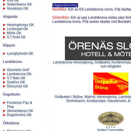
Rya GK
Söderåsens GK
Vägbeskrivning:
Vasatorps GK
Norrifrån
:
Kör av E6 Landskrona norra. Följ skylt
Höganäs
Söderifrån:
Kör
ej
upp Landskrona södra utan fortsä
Landskrona norra. Följ sedan skyltar mot Borsta
Helsingborgs GK
Lerberget GK
Mölle GK
S:T Arild GK
Klippan
Ljungbyheds GK
Landskrona
Landskrona-Helsingborg, Golfpaket, Konferenspak
och Högtider
Glumslöv Golf
Landskrona GK
S:T Ibbs GK
Svalövs GK
Öresunds GK
Ängelholm
Golfpaket
i Skåne, Malmö, Helsingborg, Landskro
Simrishamn, Kristianstad, Hässleholm, E
Furutorps Pay &
Play
Strövelstorps GK
Ängelholms GK
Örkelljuna
Hotel Concordia,