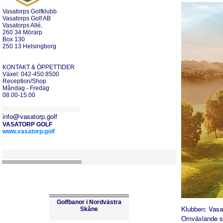
Vasatorps
Golfklubb
Vasatorps Golf AB
Vasatorps Allé,
260 34 Mörarp
Box 130
250 13 Helsingborg
KONTAKT & ÖPPETTIDER
Växel: 042-450 8500
Reception/Shop
Måndag - Fredag
08.00-15.00
info@vasatorp.golf
VASATORP GOLF
www.vasatorp.golf
Golfbanor i Nordvästra
Klubben:
Vasa
Skåne
Omväxlande s