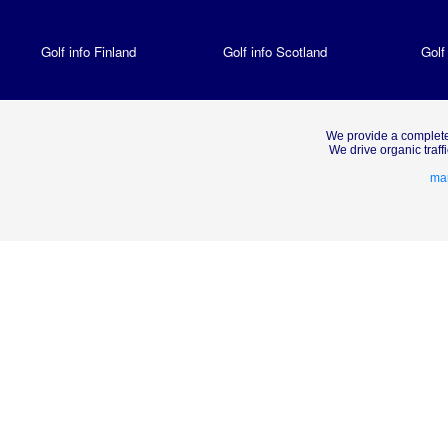
Golf info Finland
Golf info Scotland
Golf
We provide a complete
We drive organic traf
mar