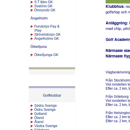
S:T Ibbs GK
Klubbhus:
re
Svalövs GK
Öresunds GK
golfshop och r
Ängelholm
Anläggning:
Furutorps Pay &
med chip, pitc
Play
Strövelstorps GK
Ängelholms GK
Golf Academ
Örkelljuna
Närmaste sta
Örkelljunga GK
Närmaste fly
Vägbeskrivning
Från Stockhol
Vid rondellen t
Efter ca. 2 km, 
Golfklubbar
Från Göteborg
Vid rondellen t
Efter ca. 2 km, 
Södra Sverige
Östra Sverige
Från Helsingbo
Gotland
Efter ca. 2 km 
Öland
Efter ca. 2 km, 
Åland
Västra Sverige