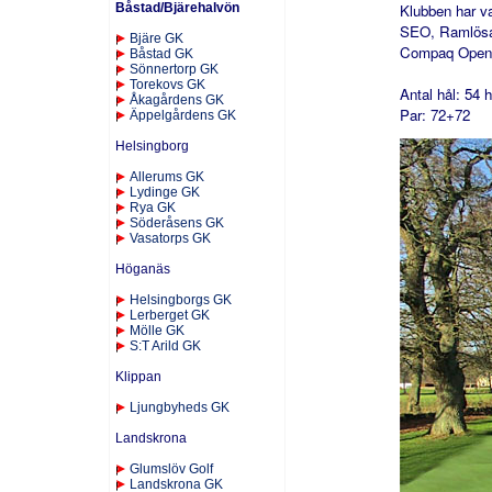
Båstad/Bjärehalvön
Klubben har var
SEO, Ramlösa
Bjäre GK
Compaq Open
Båstad GK
Sönnertorp GK
Torekovs GK
Antal
h
ål:
54 h
Åkagårdens GK
Par:
72+72
Äppelgårdens GK
Helsingborg
Allerums GK
Lydinge GK
Rya GK
Söderåsens GK
Vasatorps GK
Höganäs
Helsingborgs GK
Lerberget GK
Mölle GK
S:T Arild GK
Klippan
Ljungbyheds GK
Landskrona
Glumslöv Golf
Landskrona GK